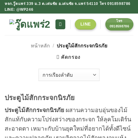
ข้าม
หจก.วู๊ดแพร่ 339 ม.3 ต.เด่นชัย อ.เด่นชัย จ.แพร่ 54110 โทร 0918598786
LINE: @WP246
ไป
ยัง
โทร
LINE
เนื้อหา
0918598786
หน้าหลัก
/
ประตูไม้สักกระจกนิรภัย
คัดกรอง
ประตูไม้สักกระจกนิรภัย
ประตูไม้สักกระจกนิรภัย
ผสานความอบอุ่นของไม้
สักแท้กับความโปร่งสว่างของกระจก ให้ลุคโมเดิร์น
สะอาดตา เหมาะกับบ้านยุคใหม่ที่อยากได้ทั้งดีไซน์
และความปลอดภัย เราผลิตจากไม้สักทองอบแห้ง