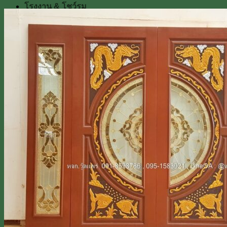
โรงงาน & โชว์รูม
โชว์รูมสินค้า
เตาอบไม้สัก
เกรดไม้สัก
เกี่ยวกับเรา
ค่าทำสี
การขนส่ง
บทความ
สินค้าโปรโมชั่น
ผลงานติดตั้งจริง / รีวิว
ติดต่อเรา
Line
โทร 0918598786