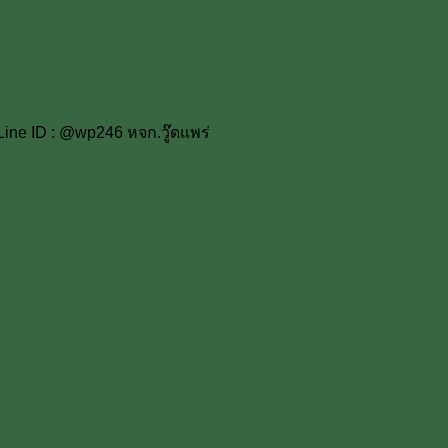
Line ID : @wp246 หจก.วู๊ดแพร่