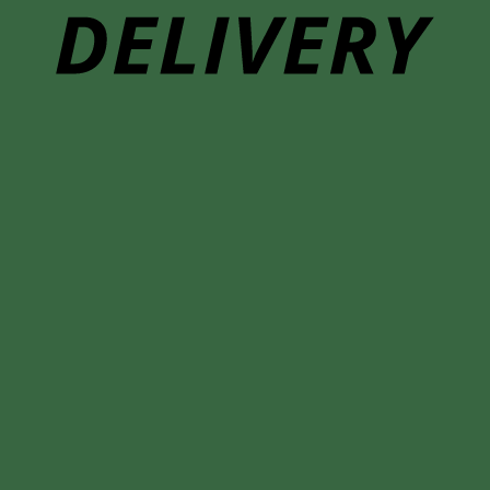
www.woodsphrae2.com หจก.วู๊ดแพร่
ค้นหา:
หน้าแรก
สินค้าทั้งหมด
ประตูไม้สัก
ประตูไม้สักบานเดี่ยว
ประตูไม้สักบานคู่
ประตูไม้สักกระจกนิรภัย
ประตูไม้สักโมเดิร์น
ประตูไม้สักมินิมอลทรงโค้ง
ประตูห้องน้ำไม้สัก