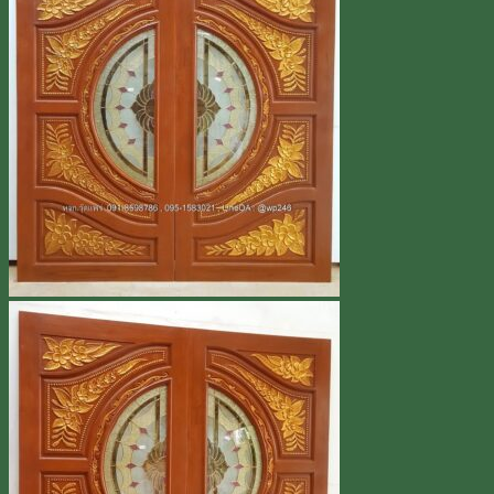
Line
โทร 0918598786