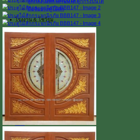
ลูกกลึงไม้สัก เสาบันได ลูกกรงบันได
มือจับประตูไม้สัก
โรงงาน & โชว์รูม
โชว์รูมสินค้า
เตาอบไม้สัก
เกรดไม้สัก
เกี่ยวกับเรา
ค่าทำสี
การขนส่ง
บทความ
สินค้าโปรโมชั่น
ผลงานติดตั้งจริง / รีวิว
ติดต่อเรา
Line
โทร 0918598786