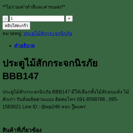
**ไม่รวมค่าทำสีและค่าขนส่ง**
จำนวน
หยิบใส่ตะกร้า
ประตู
หมวดหมู่:
ประตูไม้สักกระจกนิรภัย
ไม้
สัก
คำอธิบาย
กระจก
นิรภัย
ประตูไม้สักกระจกนิรภัย
BBB147
ชิ้น
BBB147
ประตูไม้สักกระจกนิรภัย BBB147 มีให้เลือกทั้งไม้สักอบแห้ง ไม้
สักเก่า รับสั่งผลิตตามแบบ ติดต่อโทร 091-8598786 , 095-
1583021 Line ID : @wp246 หจก.วู๊ดแพร่
สินค้าที่เกี่ยวข้อง