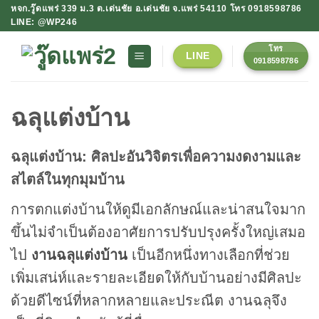
ข้าม
หจก.วู๊ดแพร่ 339 ม.3 ต.เด่นชัย อ.เด่นชัย จ.แพร่ 54110 โทร 0918598786
LINE: @WP246
ไป
ยัง
โทร
LINE
เนื้อหา
0918598786
ฉลุแต่งบ้าน
ฉลุแต่งบ้าน: ศิลปะอันวิจิตรเพื่อความงดงามและ
สไตล์ในทุกมุมบ้าน
การตกแต่งบ้านให้ดูมีเอกลักษณ์และน่าสนใจมาก
ขึ้นไม่จำเป็นต้องอาศัยการปรับปรุงครั้งใหญ่เสมอ
ไป
งานฉลุแต่งบ้าน
เป็นอีกหนึ่งทางเลือกที่ช่วย
เพิ่มเสน่ห์และรายละเอียดให้กับบ้านอย่างมีศิลปะ
ด้วยดีไซน์ที่หลากหลายและประณีต งานฉลุจึง