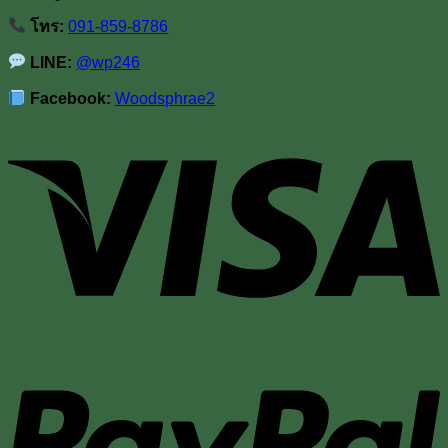
โทร:
091-859-8786
LINE:
@wp246
Facebook:
Woodsphrae2
V
P