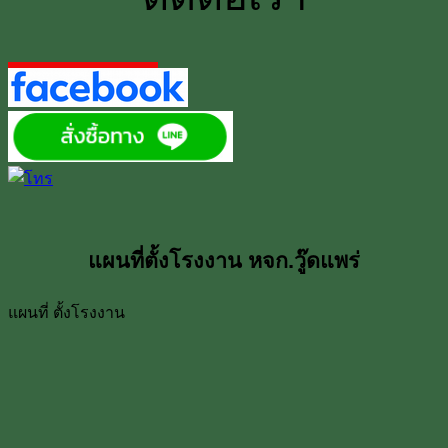
แผนที่ตั้งโรงงาน หจก.วู๊ดแพร่
แผนที่ ตั้งโรงงาน