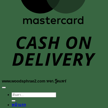
D
www.woodsphrae2.com หจก.วู๊ดแพร่
ค้นหา:
หน้าแรก