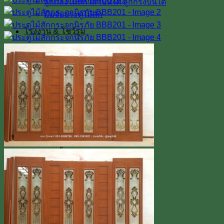
ลูกกลึงไม้สัก เสาบันได ลูกกรงบันได
มือจับประตูไม้สัก
โรงงาน & โชว์รูม
โชว์รูมสินค้า
เตาอบไม้สัก
เกรดไม้สัก
เกี่ยวกับเรา
ค่าทำสี
การขนส่ง
บทความ
สินค้าโปรโมชั่น
ผลงานติดตั้งจริง / รีวิว
ติดต่อเรา
Line
โทร 0918598786