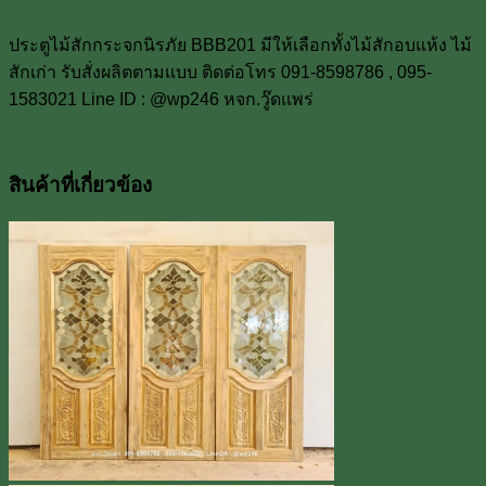
ประตูไม้สักกระจกนิรภัย BBB201 มีให้เลือกทั้งไม้สักอบแห้ง ไม้
สักเก่า รับสั่งผลิตตามแบบ ติดต่อโทร 091-8598786 , 095-
1583021 Line ID : @wp246 หจก.วู๊ดแพร่
สินค้าที่เกี่ยวข้อง