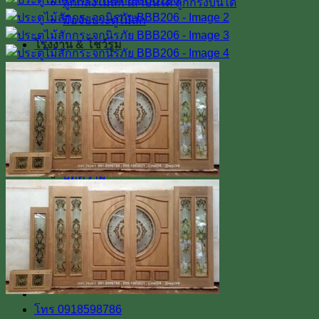
ลูกกลึงไม้สัก เสาบันได ลูกกรงบันได
มือจับประตูไม้สัก
โรงงาน & โชว์รูม
โชว์รูมสินค้า
เตาอบไม้สัก
เกรดไม้สัก
เกี่ยวกับเรา
ค่าทำสี
การขนส่ง
บทความ
สินค้าโปรโมชั่น
ผลงานติดตั้งจริง / รีวิว
ติดต่อเรา
Line
โทร 0918598786