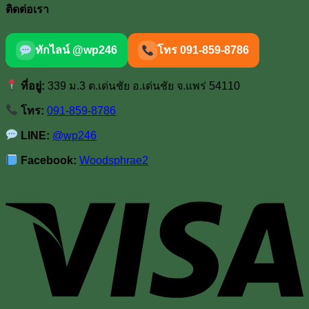
ติดต่อเรา
ทักไลน์ @wp246
โทร 091-859-8786
ที่อยู่:
339 ม.3 ต.เด่นชัย อ.เด่นชัย จ.แพร่ 54110
โทร:
091-859-8786
LINE:
@wp246
Facebook:
Woodsphrae2
V