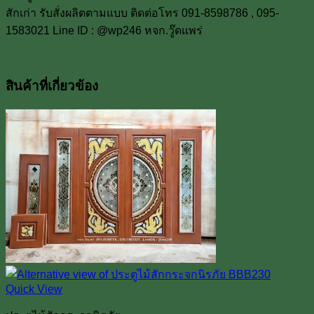
สักเก่า รับสั่งผลิตตามแบบ ติดต่อโทร 091-8598786 , 095-
1583021 Line ID : @wp246 หจก.วู๊ดแพร่
สินค้าที่เกี่ยวข้อง
Quick View