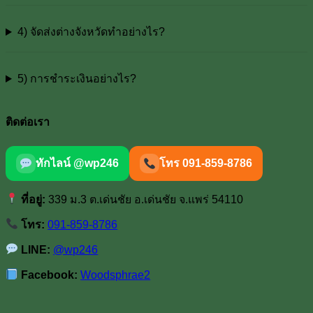
4) จัดส่งต่างจังหวัดทำอย่างไร?
5) การชำระเงินอย่างไร?
ติดต่อเรา
ทักไลน์ @wp246
โทร 091-859-8786
ที่อยู่:
339 ม.3 ต.เด่นชัย อ.เด่นชัย จ.แพร่ 54110
โทร:
091-859-8786
LINE:
@wp246
Facebook:
Woodsphrae2
V