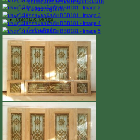
ลูกกลึงไม้สัก เสาบันได ลูกกรงบันได
มือจับประตูไม้สัก
โรงงาน & โชว์รูม
โชว์รูมสินค้า
เตาอบไม้สัก
เกรดไม้สัก
เกี่ยวกับเรา
ค่าทำสี
การขนส่ง
บทความ
สินค้าโปรโมชั่น
ผลงานติดตั้งจริง / รีวิว
ติดต่อเรา
Line
โทร 0918598786