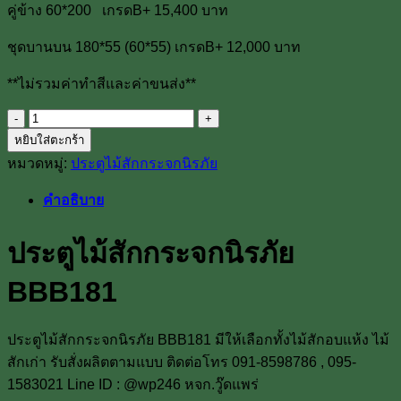
คู่ข้าง 60*200 เกรดB+ 15,400 บาท
ชุดบานบน 180*55 (60*55) เกรดB+ 12,000 บาท
**ไม่รวมค่าทำสีและค่าขนส่ง**
จำนวน
หยิบใส่ตะกร้า
ประตู
หมวดหมู่:
ประตูไม้สักกระจกนิรภัย
ไม้
สัก
คำอธิบาย
กระจก
นิรภัย
ประตูไม้สักกระจกนิรภัย
BBB181
ชิ้น
BBB181
ประตูไม้สักกระจกนิรภัย BBB181 มีให้เลือกทั้งไม้สักอบแห้ง ไม้
สักเก่า รับสั่งผลิตตามแบบ ติดต่อโทร 091-8598786 , 095-
1583021 Line ID : @wp246 หจก.วู๊ดแพร่