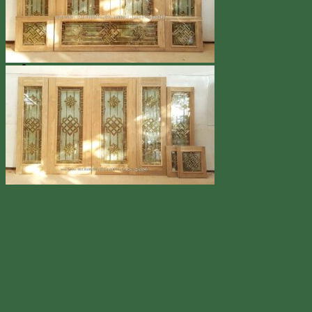
Line
โทร 0918598786