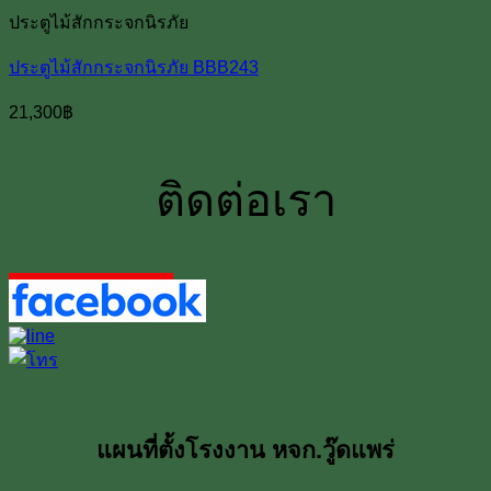
ประตูไม้สักกระจกนิรภัย
ประตูไม้สักกระจกนิรภัย BBB243
21,300
฿
ติดต่อเรา
แผนที่ตั้งโรงงาน หจก.วู๊ดแพร่