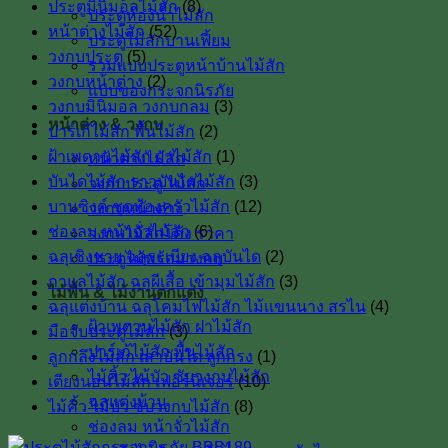
ประตูมินิมอลไม้สัก
(8)
ประตูห้องน้ำไม้สัก
หน้าต่างไม้สัก
(52)
ประตูไม้สักบานเฟี้ยม
วงกบประตู
(5)
รวมแบบประตูหน้าบ้านไม้สัก
วงกบหน้าต่าง
(2)
แบบของกระจกนิรภัย
วงกบมินิมอล วงกบกลม
(3)
หน้าต่าง & วงกบ
ปาร์เก้ไม้สัก พื้นไม้สัก
(2)
ฝ้าเพดานไม้สัก ฝาไม้สัก
(1)
หน้าต่างไม้สัก
บันไดไม้สัก ราวบันไดไม้สัก
(3)
วงกบประตู ไม้สัก
บานซิงค์ ชุดห้องครัวไม้สัก
(12)
วงกบหน้าต่าง
ช่องลม หน้าจั่วไม้สัก
(6)
วงกบไม้สักโค้ง ราคา
ฉลุเชิงชาย ฉลุระเบียง ฉลุบันได
(2)
ประตูไม้พร้อมวงกบ
กาแลไม้สัก ฉลุผีเสื้อ เข้ามุมไม้สัก
(3)
ไม้พื้น & ไม้งานตกแต่ง
ฉลุแต่งบ้าน ฉลุโคมไฟไม้สัก ไม้เเขนนาง สรไน
(4)
ฝ้าเพดานไม้สัก ฝาไม้สัก
มือจับประตูไม้สัก
(3)
ปาร์เก้ไม้สัก พื้นไม้สัก
ลูกกลึงไม้สัก เสาบันใด ลูกกรง
(1)
ไม้คิ้ว ไม้บัว ซับวงกบไม้สัก
เตียงนอนไม้สัก เฟอร์นิเจอร์
(10)
ฉลุแต่งบ้าน
ไม้คิ้ว ไม้บัว ซับวงกบไม้สัก
(8)
ช่องลม หน้าจั่วไม้สัก