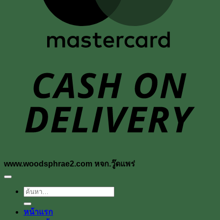
D
www.woodsphrae2.com หจก.วู๊ดแพร่
ค้นหา:
หน้าแรก