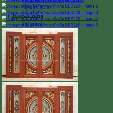
ลูกกลึงไม้สัก เสาบันได ลูกกรงบันได
มือจับประตูไม้สัก
โรงงาน & โชว์รูม
โชว์รูมสินค้า
เตาอบไม้สัก
เกรดไม้สัก
เกี่ยวกับเรา
ค่าทำสี
การขนส่ง
บทความ
สินค้าโปรโมชั่น
ผลงานติดตั้งจริง / รีวิว
ติดต่อเรา
Line
โทร 0918598786