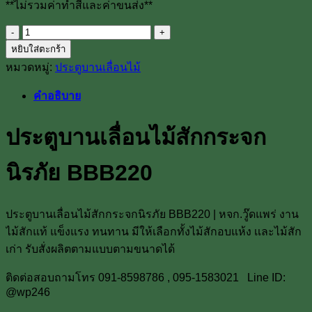
**ไม่รวมค่าทำสีและค่าขนส่ง**
จำนวน
หยิบใส่ตะกร้า
ประตู
หมวดหมู่:
ประตูบานเลื่อนไม้
บาน
เลื่อน
คำอธิบาย
ไม้
สัก
ประตูบานเลื่อนไม้สักกระจก
กระจก
นิรภัย
นิรภัย BBB220
BBB220
ชิ้น
ประตูบานเลื่อนไม้สักกระจกนิรภัย BBB220 | หจก.วู๊ดแพร่ งาน
ไม้สักแท้ แข็งแรง ทนทาน มีให้เลือกทั้งไม้สักอบแห้ง เเละไม้สัก
เก่า รับสั่งผลิตตามแบบตามขนาดได้
ติดต่อสอบถามโทร 091-8598786 , 095-1583021 Line ID:
@wp246