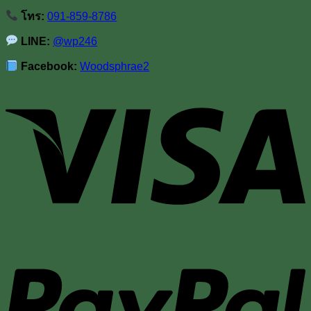
โทร:
091-859-8786
LINE:
@wp246
Facebook:
Woodsphrae2
V
P