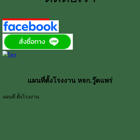
แผนที่ตั้งโรงงาน หจก.วู๊ดแพร่
แผนที่ ตั้งโรงงาน