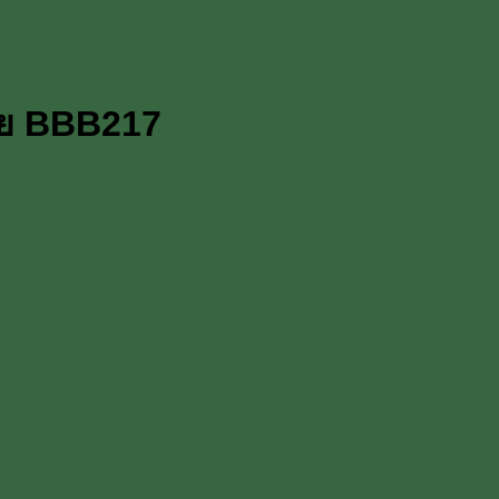
ภัย BBB217