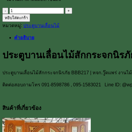
จำนวน
หยิบใส่ตะกร้า
ประตู
หมวดหมู่:
ประตูบานเลื่อนไม้
บาน
เลื่อน
คำอธิบาย
ไม้
สัก
ประตูบานเลื่อนไม้สักกระจกนิร
กระจก
นิรภัย
BBB217
ประตูบานเลื่อนไม้สักกระจกนิรภัย BBB217 | หจก.วู๊ดแพร่ งานไม้
ชิ้น
ติดต่อสอบถามโทร 091-8598786 , 095-1583021 Line ID: @w
สินค้าที่เกี่ยวข้อง