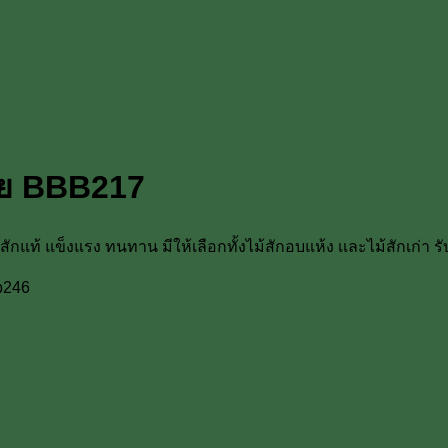
ภัย BBB217
สักแท้ แข็งแรง ทนทาน มีให้เลือกทั้งไม้สักอบแห้ง เเละไม้สักเก่า
p246