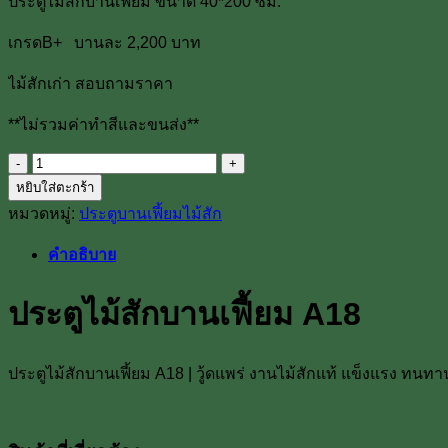
ประตูไม้สักบานเฟี้ยม ขนาด 40*200 ซม.
เกรดB+ บานละ 2,200 บาท
ไม้สักเก่า สอบถามราคา
**ไม่รวมค่าทำสีและขนส่ง**
จำนวน
หยิบใส่ตะกร้า
ประตู
หมวดหมู่:
ประตูบานเฟี้ยมไม้สัก
ไม้
สัก
คำอธิบาย
บาน
เฟี้ยม
ประตูไม้สักบานเฟี้ยม A18
A18
ชิ้น
ประตูไม้สักบานเฟี้ยม A18 | วู้ดแพร่ งานไม้สักแท้ แข็งแรง ทนทาน 