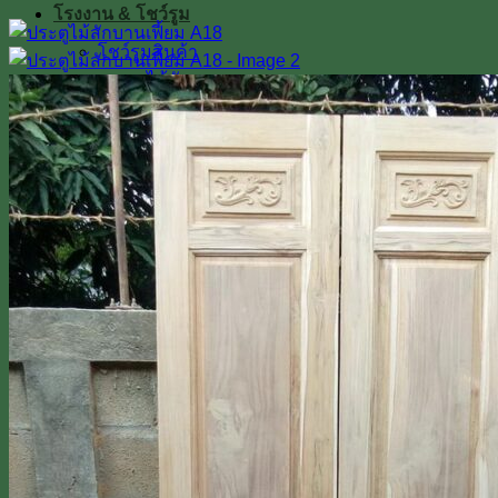
โรงงาน & โชว์รูม
โชว์รูมสินค้า
เตาอบไม้สัก
เกรดไม้สัก
เกี่ยวกับเรา
ค่าทำสี
การขนส่ง
บทความ
สินค้าโปรโมชั่น
ผลงานติดตั้งจริง / รีวิว
ติดต่อเรา
Line
โทร 0918598786