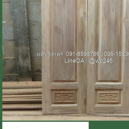
Line
โทร 0918598786