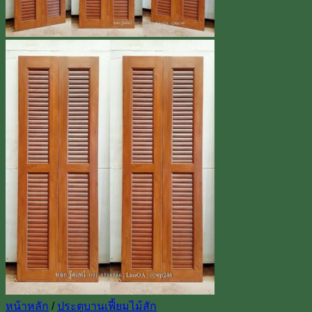
หน้าหลัก
/
ประตูบานเฟี้ยมไม้สัก