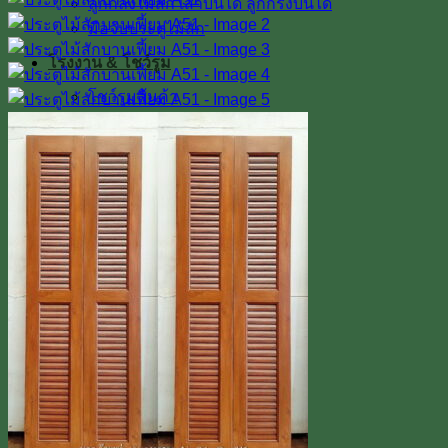
ลูกกลึงไม้สัก เสาบันได ลูกกรงบันได
มือจับประตูไม้สัก
โรงงาน & โชว์รูม
โชว์รูมสินค้า
เตาอบไม้สัก
เกรดไม้สัก
เกี่ยวกับเรา
ค่าทำสี
การขนส่ง
บทความ
สินค้าโปรโมชั่น
ผลงานติดตั้งจริง / รีวิว
ติดต่อเรา
Line
โทร 0918598786