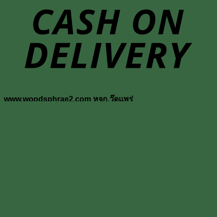
D
www.woodsphrae2.com หจก.วู๊ดแพร่
ค้นหา:
หน้าแรก
สินค้าทั้งหมด
ประตูไม้สัก
ประตูไม้สักบานเดี่ยว
ประตูไม้สักบานคู่
ประตูไม้สักกระจกนิรภัย