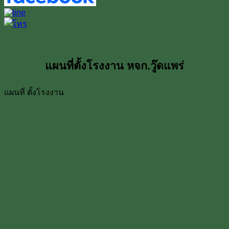
แผนที่ตั้งโรงงาน หจก.วู๊ดแพร่
แผนที่ ตั้งโรงงาน