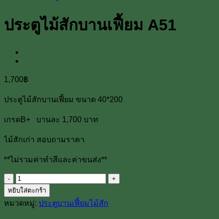
ประตูไม้สักบานเฟี้ยม A51
1,700
฿
ประตูไม้สักบานเฟี้ยม ขนาด 40*200
เกรดB+ บานละ 1,700 บาท
ไม้สักเก่า สอบถามราคา
**ไม่รวมค่าทำสีและค่าขนส่ง**
จำนวน
หยิบใส่ตะกร้า
ประตู
หมวดหมู่:
ประตูบานเฟี้ยมไม้สัก
ไม้
สัก