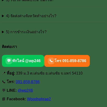
4) จัดส่งต่างจังหวัดทำอย่างไร?
5) การชำระเงินอย่างไร?
ติดต่อเรา
💬
ทักไลน์ @wp246
📞
โทร 091-859-8786
📍
ที่อยู่:
339 ม.3 ต.เด่นชัย อ.เด่นชัย จ.แพร่ 54110
📞
โทร:
091-859-8786
💬
LINE:
@wp246
📘
Facebook:
Woodsphrae2
V