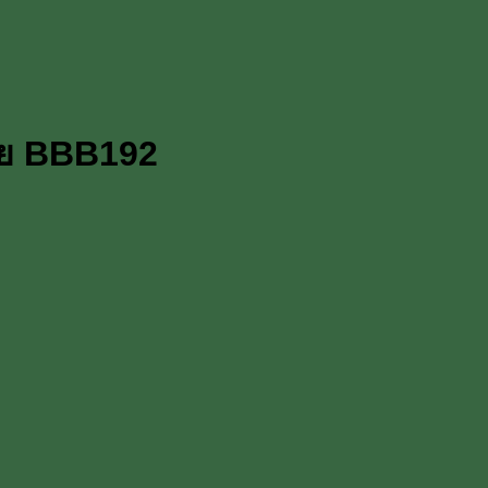
ภัย BBB192