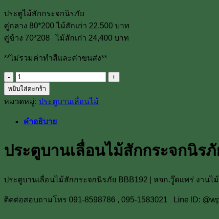
ประตูไม้สักกระจกนิรภัย
คู่กลาง 80*200 ไม้สักเก่า 22,500 บาท
คู่ข้าง 70*208 ไม้สักเก่า 24,400 บาท
**ไม่รวมค่าทำสีและค่าขนส่ง**
จำนวน
หยิบใส่ตะกร้า
ประตู
หมวดหมู่:
ประตูบานเลื่อนไม้
บาน
เลื่อน
คำอธิบาย
ไม้
สัก
ประตูบานเลื่อนไม้สักกระจกนิร
กระจก
นิรภัย
BBB192
ประตูบานเลื่อนไม้สักกระจกนิรภัย BBB192 | หจก.วู๊ดแพร่ งานไม้
ชิ้น
ติดต่อสอบถามโทร 091-8598786 , 095-1583021 Line ID: @w