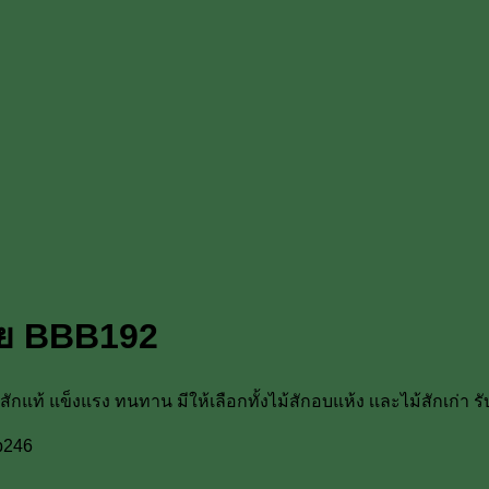
ภัย BBB192
สักแท้ แข็งแรง ทนทาน มีให้เลือกทั้งไม้สักอบแห้ง เเละไม้สักเก่า
p246