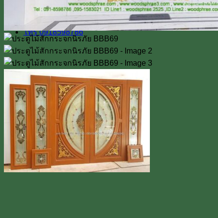
Line
โทร 0918598786