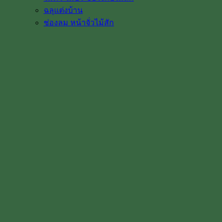
ฉลุแต่งบ้าน
ช่องลม หน้าจั่วไม้สัก
ลูกกลึงไม้สัก เสาบันได ลูกกรงบันได
มือจับประตูไม้สัก
โรงงาน & โชว์รูม
โชว์รูมสินค้า
เตาอบไม้สัก
เกรดไม้สัก
เกี่ยวกับเรา
ค่าทำสี
การขนส่ง
บทความ
สินค้าโปรโมชั่น
ผลงานติดตั้งจริง / รีวิว
ติดต่อเรา
หน้าแรก
หมวดหมู่
ประตูบานเลื่อน
บานคู่ราคา
บานเดี่ยวราคา
ติดต่อ