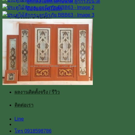
ลูกกลึงไม้สัก เสาบันได ลูกกรงบันได
มือจับประตูไม้สัก
โรงงาน & โชว์รูม
โชว์รูมสินค้า
เตาอบไม้สัก
เกรดไม้สัก
เกี่ยวกับเรา
ค่าทำสี
การขนส่ง
บทความ
สินค้าโปรโมชั่น
ผลงานติดตั้งจริง / รีวิว
ติดต่อเรา
Line
โทร 0918598786