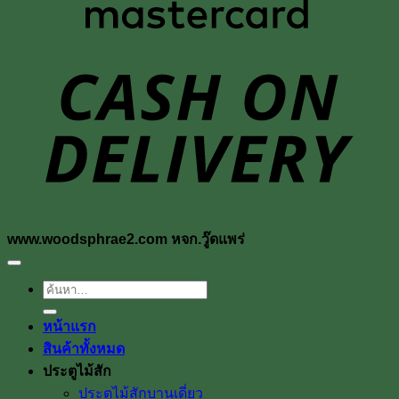
D
www.woodsphrae2.com หจก.วู๊ดแพร่
ค้นหา:
หน้าแรก
สินค้าทั้งหมด
ประตูไม้สัก
ประตูไม้สักบานเดี่ยว