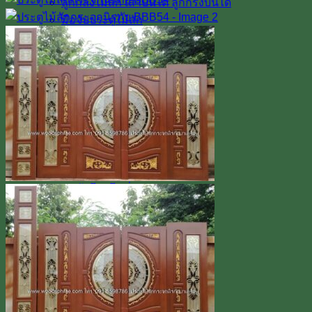
ลูกกลึงไม้สัก เสาบันได ลูกกรงบันได
มือจับประตูไม้สัก
โรงงาน & โชว์รูม
โชว์รูมสินค้า
เตาอบไม้สัก
เกรดไม้สัก
เกี่ยวกับเรา
ค่าทำสี
การขนส่ง
บทความ
สินค้าโปรโมชั่น
ผลงานติดตั้งจริง / รีวิว
ติดต่อเรา
Line
โทร 0918598786