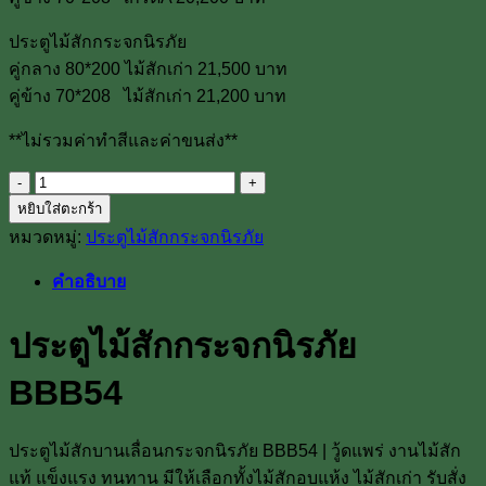
ประตูไม้สักกระจกนิรภัย
คู่กลาง 80*200 ไม้สักเก่า 21,500 บาท
คู่ข้าง 70*208 ไม้สักเก่า 21,200 บาท
**ไม่รวมค่าทำสีและค่าขนส่ง**
จำนวน
หยิบใส่ตะกร้า
ประตู
หมวดหมู่:
ประตูไม้สักกระจกนิรภัย
ไม้
สัก
คำอธิบาย
กระจก
นิรภัย
ประตูไม้สักกระจกนิรภัย
BBB54
ชิ้น
BBB54
ประตูไม้สักบานเลื่อนกระจกนิรภัย BBB54 | วู้ดแพร่ งานไม้สัก
แท้ แข็งแรง ทนทาน มีให้เลือกทั้งไม้สักอบแห้ง ไม้สักเก่า รับสั่ง