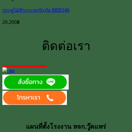
ประตูไม้สักกระจกนิรภัย BBB246
20,200
฿
ติดต่อเรา
แผนที่ตั้งโรงงาน หจก.วู๊ดแพร่