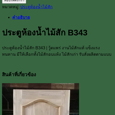
หยิบใส่ตะกร้า
ประตู
หมวดหมู่:
ประตูห้องน้ำไม้สัก
ห้องน้ำ
ไม้
คำอธิบาย
สัก
B343
ประตูห้องน้ำไม้สัก B343
ชิ้น
ประตูห้องน้ำไม้สัก B343 | วู้ดแพร่ งานไม้สักแท้ แข็งแรง
ทนทาน มีให้เลือกทั้งไม้สักอบแห้ง ไม้สักเก่า รับสั่งผลิตตามแบบ
สินค้าที่เกี่ยวข้อง