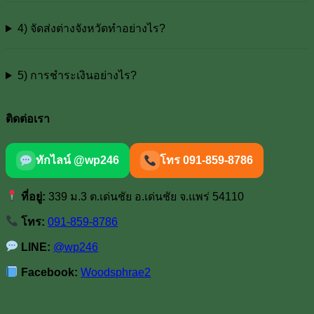
4) จัดส่งต่างจังหวัดทำอย่างไร?
5) การชำระเงินอย่างไร?
ติดต่อเรา
ทักไลน์ @wp246
โทร 091-859-8786
ที่อยู่:
339 ม.3 ต.เด่นชัย อ.เด่นชัย จ.แพร่ 54110
โทร:
091-859-8786
LINE:
@wp246
Facebook:
Woodsphrae2
V