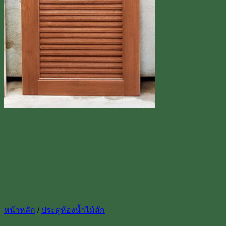
Line
โทร 0918598786
หน้าหลัก
/
ประตูห้องน้ำไม้สัก