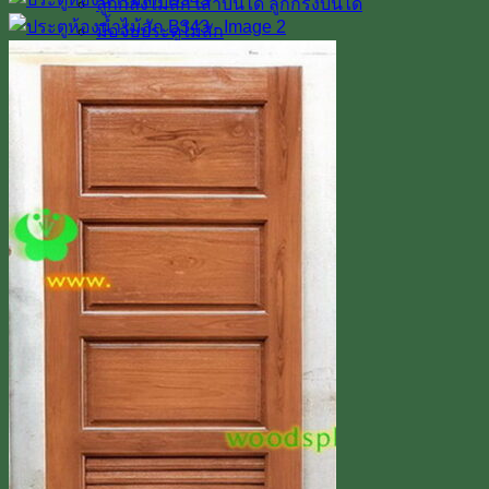
ลูกกลึงไม้สัก เสาบันได ลูกกรงบันได
มือจับประตูไม้สัก
โรงงาน & โชว์รูม
โชว์รูมสินค้า
เตาอบไม้สัก
เกรดไม้สัก
เกี่ยวกับเรา
ค่าทำสี
การขนส่ง
บทความ
สินค้าโปรโมชั่น
ผลงานติดตั้งจริง / รีวิว
ติดต่อเรา
Line
โทร 0918598786