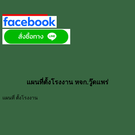
แผนที่ตั้งโรงงาน หจก.วู๊ดแพร่
แผนที่ ตั้งโรงงาน