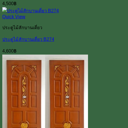
4,500
฿
Quick View
ประตูไม้สักบานเดี่ยว
ประตูไม้สักบานเดี่ยว B274
4,600
฿