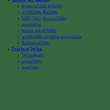
ไม้พื้น & ไม้งานตกแต่ง
ฝ้าเพดานไม้สัก ฝาไม้สัก
ปาร์เก้ไม้สัก พื้นไม้สัก
ไม้คิ้ว ไม้บัว ซับวงกบไม้สัก
ฉลุแต่งบ้าน
ช่องลม หน้าจั่วไม้สัก
ลูกกลึงไม้สัก เสาบันได ลูกกรงบันได
มือจับประตูไม้สัก
โรงงาน & โชว์รูม
โชว์รูมสินค้า
เตาอบไม้สัก
เกรดไม้สัก
เกี่ยวกับเรา
ค่าทำสี
การขนส่ง
บทความ
สินค้าโปรโมชั่น
ผลงานติดตั้งจริง / รีวิว