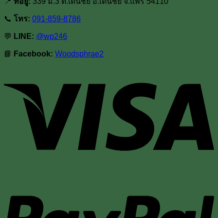
📍
ที่อยู่:
339 ม.3 ต.เด่นชัย อ.เด่นชัย จ.แพร่ 54110
📞
โทร:
091-859-8786
💬
LINE:
@wp246
📘
Facebook:
Woodsphrae2
V
P