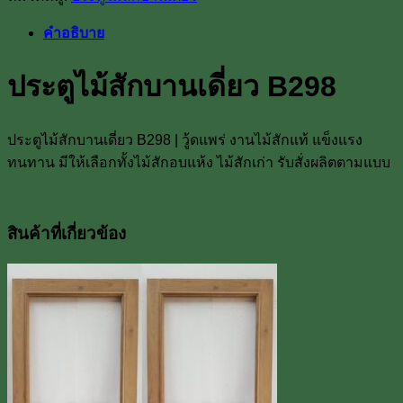
สัก
คำอธิบาย
บาน
เดี่ยว
ประตูไม้สักบานเดี่ยว B298
B298
ชิ้น
ประตูไม้สักบานเดี่ยว B298 | วู้ดแพร่ งานไม้สักแท้ แข็งแรง
ทนทาน มีให้เลือกทั้งไม้สักอบแห้ง ไม้สักเก่า รับสั่งผลิตตามแบบ
สินค้าที่เกี่ยวข้อง