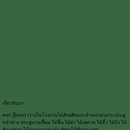
เกี่ยวกับเรา
หจก.วู๊ดแพร่ เราเป็นโรงงานไม้สักผลิตและจำหน่ายวงกบ ประตู
หน้าต่าง ประตูบานเฟื้ยม ไม้พื้น ไม้ฝา ไม้เพดาน ไม้คิ้ว ไม้บัว ไม้
สักแปรรูป ไม้ผ่านการอบแห้ง จัดส่งได้ทั่วประเทศ