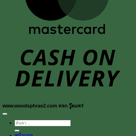
D
www.woodsphrae2.com หจก.วู๊ดแพร่
ค้นหา:
หน้าแรก