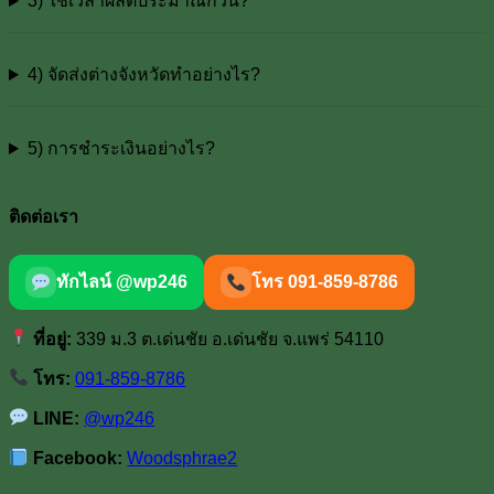
3) ใช้เวลาผลิตประมาณกี่วัน?
4) จัดส่งต่างจังหวัดทำอย่างไร?
5) การชำระเงินอย่างไร?
ติดต่อเรา
ทักไลน์ @wp246
โทร 091-859-8786
ที่อยู่:
339 ม.3 ต.เด่นชัย อ.เด่นชัย จ.แพร่ 54110
โทร:
091-859-8786
LINE:
@wp246
Facebook:
Woodsphrae2
V