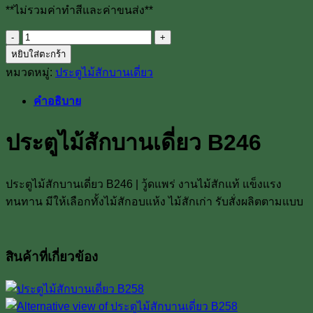
**ไม่รวมค่าทำสีและค่าขนส่ง**
จำนวน
หยิบใส่ตะกร้า
ประตู
หมวดหมู่:
ประตูไม้สักบานเดี่ยว
ไม้
สัก
คำอธิบาย
บาน
เดี่ยว
ประตูไม้สักบานเดี่ยว B246
B246
ชิ้น
ประตูไม้สักบานเดี่ยว B246 | วู้ดแพร่ งานไม้สักแท้ แข็งแรง
ทนทาน มีให้เลือกทั้งไม้สักอบแห้ง ไม้สักเก่า รับสั่งผลิตตามแบบ
สินค้าที่เกี่ยวข้อง