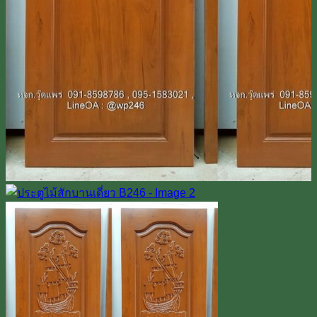
Line
โทร 0918598786