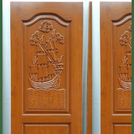
ลูกกลึงไม้สัก เสาบันได ลูกกรงบันได
มือจับประตูไม้สัก
โรงงาน & โชว์รูม
โชว์รูมสินค้า
เตาอบไม้สัก
เกรดไม้สัก
เกี่ยวกับเรา
ค่าทำสี
การขนส่ง
บทความ
สินค้าโปรโมชั่น
ผลงานติดตั้งจริง / รีวิว
ติดต่อเรา
Line
โทร 0918598786