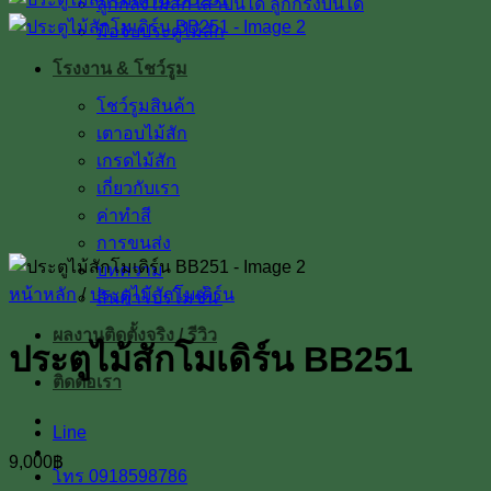
ลูกกลึงไม้สัก เสาบันได ลูกกรงบันได
มือจับประตูไม้สัก
โรงงาน & โชว์รูม
โชว์รูมสินค้า
เตาอบไม้สัก
เกรดไม้สัก
เกี่ยวกับเรา
ค่าทำสี
การขนส่ง
บทความ
หน้าหลัก
/
ประตูไม้สักโมเดิร์น
สินค้าโปรโมชั่น
ผลงานติดตั้งจริง / รีวิว
ประตูไม้สักโมเดิร์น BB251
ติดต่อเรา
Line
9,000
฿
โทร 0918598786