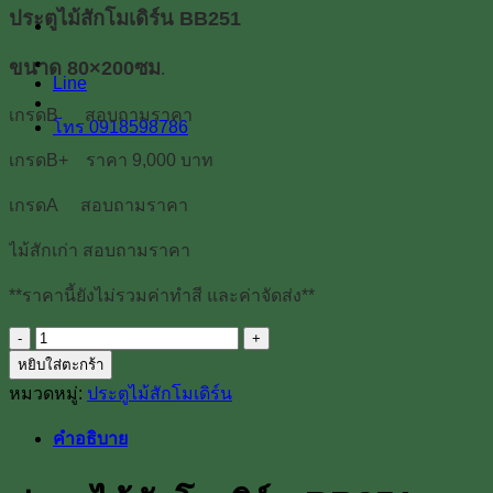
ประตูไม้สักโมเดิร์น BB251
ขนาด 80×200ซม
.
Line
เกรดB สอบถามราคา
โทร 0918598786
เกรดB+ ราคา 9,000 บาท
เกรดA สอบถามราคา
ไม้สักเก่า สอบถามราคา
**ราคานี้ยังไม่รวมค่าทำสี และค่าจัดส่ง**
จำนวน
หยิบใส่ตะกร้า
ประตู
หมวดหมู่:
ประตูไม้สักโมเดิร์น
ไม้
สัก
คำอธิบาย
โม
เดิร์น