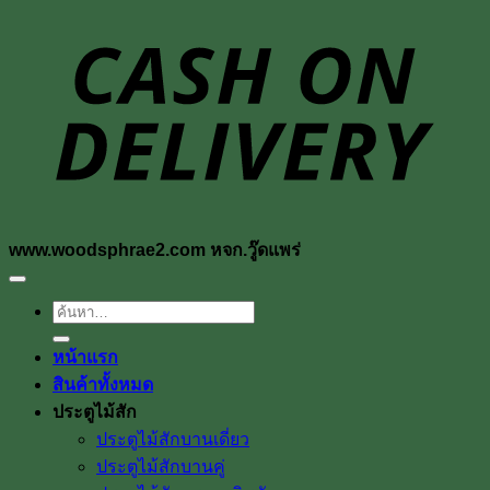
D
www.woodsphrae2.com หจก.วู๊ดแพร่
ค้นหา:
หน้าแรก
สินค้าทั้งหมด
ประตูไม้สัก
ประตูไม้สักบานเดี่ยว
ประตูไม้สักบานคู่