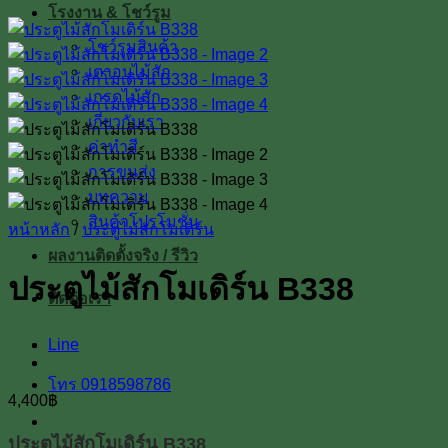
โรงงาน & โชว์รูม
โชว์รูมสินค้า
เตาอบไม้สัก
เกรดไม้สัก
เกี่ยวกับเรา
ค่าทำสี
การขนส่ง
บทความ
สินค้าโปรโมชั่น
หน้าหลัก
/
ประตูไม้สักโมเดิร์น
ผลงานติดตั้งจริง / รีวิว
ประตูไม้สักโมเดิร์น B338
ติดต่อเรา
Line
โทร 0918598786
4,400
฿
ประตูไม้สักโมเดิร์น B338