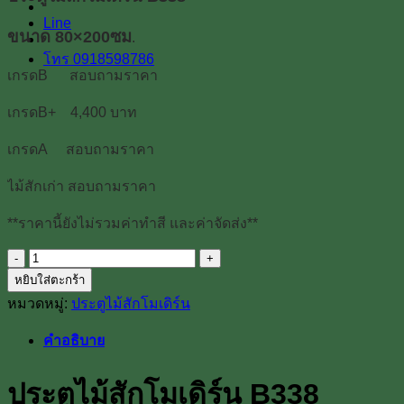
Line
ขนาด 80×200ซม
.
โทร 0918598786
เกรดB สอบถามราคา
เกรดB+ 4,400 บาท
เกรดA สอบถามราคา
ไม้สักเก่า สอบถามราคา
**ราคานี้ยังไม่รวมค่าทำสี และค่าจัดส่ง**
จำนวน
หยิบใส่ตะกร้า
ประตู
หมวดหมู่:
ประตูไม้สักโมเดิร์น
ไม้
สัก
คำอธิบาย
โม
เดิร์น
ประตูไม้สักโมเดิร์น B338
B338