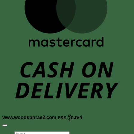
D
www.woodsphrae2.com หจก.วู๊ดแพร่