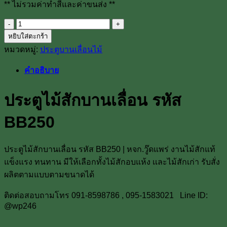
** ไม่รวมค่าทำสีและค่าขนส่ง **
จำนวน
หยิบใส่ตะกร้า
ประตู
หมวดหมู่:
ประตูบานเลื่อนไม้
ไม้
สัก
คำอธิบาย
บาน
เลื่อน
ประตูไม้สักบานเลื่อน รหัส
รหัส
BB250
BB250
ชิ้น
ประตูไม้สักบานเลื่อน รหัส BB250 | หจก.วู๊ดแพร่ งานไม้สักแท้
แข็งแรง ทนทาน มีให้เลือกทั้งไม้สักอบแห้ง เเละไม้สักเก่า รับสั่ง
ผลิตตามแบบตามขนาดได้
ติดต่อสอบถามโทร 091-8598786 , 095-1583021 Line ID:
@wp246