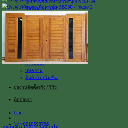
ลูกกลึงไม้สัก เสาบันได ลูกกรงบันได
มือจับประตูไม้สัก
โรงงาน & โชว์รูม
โชว์รูมสินค้า
เตาอบไม้สัก
เกรดไม้สัก
เกี่ยวกับเรา
ค่าทำสี
การขนส่ง
บทความ
สินค้าโปรโมชั่น
ผลงานติดตั้งจริง / รีวิว
ติดต่อเรา
Line
โทร 0918598786
หน้าหลัก
/
ประตูบานเลื่อนไม้