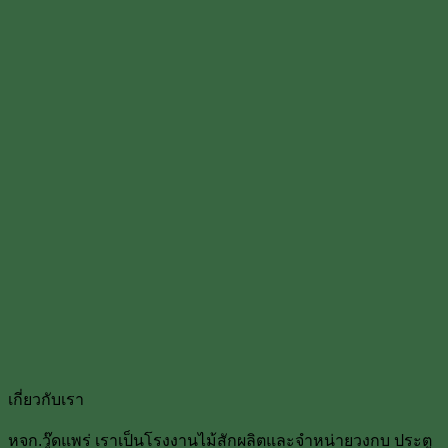
เกี่ยวกับเรา
หจก.วู๊ดแพร่ เราเป็นโรงงานไม้สักผลิตและจำหน่ายวงกบ ประตู