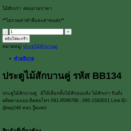
ไม้สักเก่า สอบถามราคา
**ไม่รวมค่าทำสีและค่าขนส่ง**
จำนวน
หยิบใส่ตะกร้า
ประตู
หมวดหมู่:
ประตูไม้สักบานคู่
ไม้
สัก
คำอธิบาย
บาน
คู่
ประตูไม้สักบานคู่ รหัส BB134
รหัส
BB134
ชิ้น
ประตูไม้สักบานคู่ มีให้เลือกทั้งไม้สักอบแห้ง ไม้สักเก่า รับสั่ง
ผลิตตามแบบ ติดต่อโทร 091-8598786 , 095-1583021 Line ID :
@wp246 หจก.วู๊ดแพร่
สินค้าที่เกี่ยวข้อง