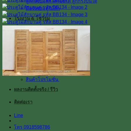
ลูกกลึงไม้สัก เสาบันได ลูกกรงบันได
มือจับประตูไม้สัก
โรงงาน & โชว์รูม
โชว์รูมสินค้า
เตาอบไม้สัก
เกรดไม้สัก
เกี่ยวกับเรา
ค่าทำสี
การขนส่ง
บทความ
สินค้าโปรโมชั่น
ผลงานติดตั้งจริง / รีวิว
ติดต่อเรา
Line
โทร 0918598786