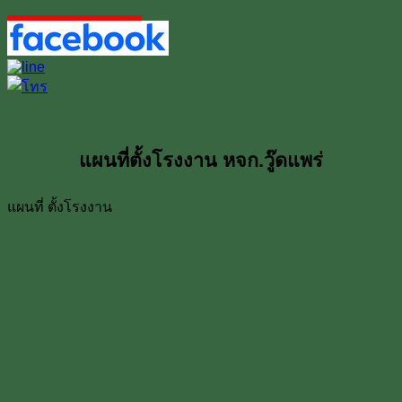
แผนที่ตั้งโรงงาน หจก.วู๊ดแพร่
แผนที่ ตั้งโรงงาน