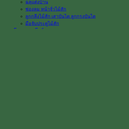
ฉลุแต่งบ้าน
ช่องลม หน้าจั่วไม้สัก
ลูกกลึงไม้สัก เสาบันได ลูกกรงบันได
มือจับประตูไม้สัก
โรงงาน & โชว์รูม
โชว์รูมสินค้า
เตาอบไม้สัก
เกรดไม้สัก
เกี่ยวกับเรา
ค่าทำสี
การขนส่ง
บทความ
สินค้าโปรโมชั่น
ผลงานติดตั้งจริง / รีวิว
ติดต่อเรา
หน้าแรก
หมวดหมู่
ประตูบานเลื่อน
บานคู่ราคา
บานเดี่ยวราคา
ติดต่อ