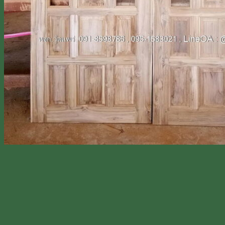
Line
โทร 0918598786