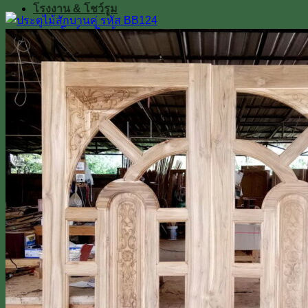
โรงงาน & โชว์รูม
โชว์รูมสินค้า
เตาอบไม้สัก
เกรดไม้สัก
เกี่ยวกับเรา
ค่าทำสี
การขนส่ง
บทความ
สินค้าโปรโมชั่น
ผลงานติดตั้งจริง / รีวิว
ติดต่อเรา
Line
โทร 0918598786