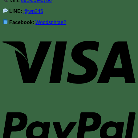
โทร:
091-859-8786
LINE:
@wp246
Facebook:
Woodsphrae2
V
P