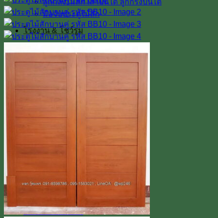
ลูกกลึงไม้สัก เสาบันได ลูกกรงบันได
มือจับประตูไม้สัก
โรงงาน & โชว์รูม
โชว์รูมสินค้า
เตาอบไม้สัก
เกรดไม้สัก
เกี่ยวกับเรา
ค่าทำสี
การขนส่ง
บทความ
สินค้าโปรโมชั่น
ผลงานติดตั้งจริง / รีวิว
ติดต่อเรา
Line
โทร 0918598786