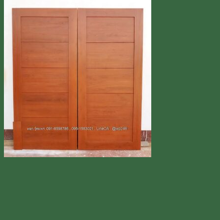
Line
โทร 0918598786