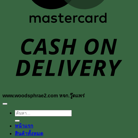
D
www.woodsphrae2.com หจก.วู๊ดแพร่
ค้นหา:
หน้าแรก
สินค้าทั้งหมด